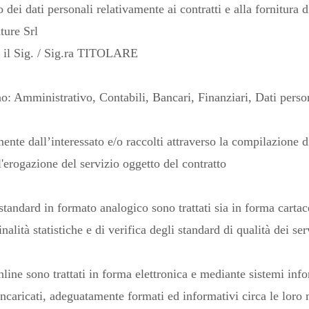
dei dati personali relativamente ai contratti e alla fornitura di
ature Srl
è il Sig. / Sig.ra TITOLARE
sono: Amministrativo, Contabili, Bancari, Finanziari, Dati person
ente dall’interessato e/o raccolti attraverso la compilazione di 
ll'erogazione del servizio oggetto del contratto
 standard in formato analogico sono trattati sia in forma cartac
nalità statistiche e di verifica degli standard di qualità dei s
line sono trattati in forma elettronica e mediante sistemi info
incaricati, adeguatamente formati ed informativi circa le loro m